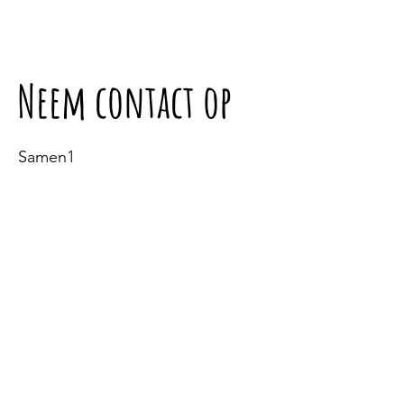
Neem contact op
Samen1
Learmûne 4A
9102 EE Dokkum
samen1coaching@gmail.com
Tel:
06-18202362
E-mailadres